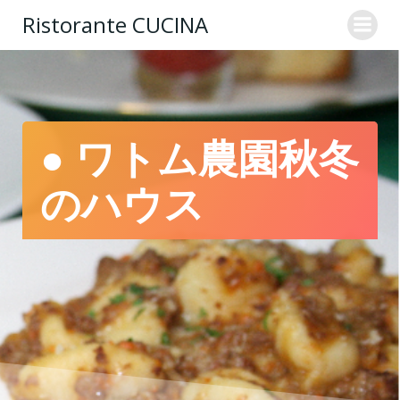
コ
Ristorante CUCINA
ン
テ
ン
ツ
へ
ス
● ワトム農園秋冬
キ
ッ
のハウス
プ