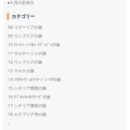
●６月の定休日
カテゴリー
'08 リグーリアの旅
'09 ウンブリアの旅
'10 ﾄﾚﾝﾃｨｰﾉ‐ｱﾙﾄ･ｱﾃﾞｨｼﾞｪの旅
'11 サルデーニャの旅
'12 ウンブリアの旅
'13 マルケの旅
'14 ﾌﾘｳﾘ=ｳﾞｪﾈﾂｨｱ･ｼﾞｭｰﾘｱの旅
'15 シチリア西部の旅
'16 ｱﾌﾞﾙｯﾂｫ＆ﾓﾘｰｾﾞの旅
'17 シチリア東部の旅
'18 カラブリア州の旅
–