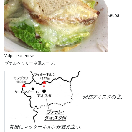
Seupa
Valpelleunentse
ヴァルペッリーネ風スープ。
州都アオスタの北、
背後にマッターホルンが聳え立つ、