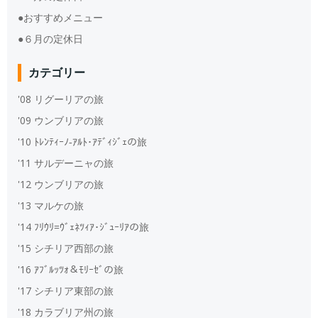
●おすすめメニュー
●６月の定休日
カテゴリー
'08 リグーリアの旅
'09 ウンブリアの旅
'10 ﾄﾚﾝﾃｨｰﾉ‐ｱﾙﾄ･ｱﾃﾞｨｼﾞｪの旅
'11 サルデーニャの旅
'12 ウンブリアの旅
'13 マルケの旅
'14 ﾌﾘｳﾘ=ｳﾞｪﾈﾂｨｱ･ｼﾞｭｰﾘｱの旅
'15 シチリア西部の旅
'16 ｱﾌﾞﾙｯﾂｫ＆ﾓﾘｰｾﾞの旅
'17 シチリア東部の旅
'18 カラブリア州の旅