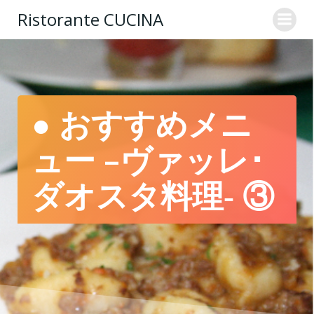
コ
Ristorante CUCINA
ン
テ
ン
ツ
へ
ス
● おすすめメニ
キ
ッ
ュー –ヴァッレ･
プ
ダオスタ料理‐ ③