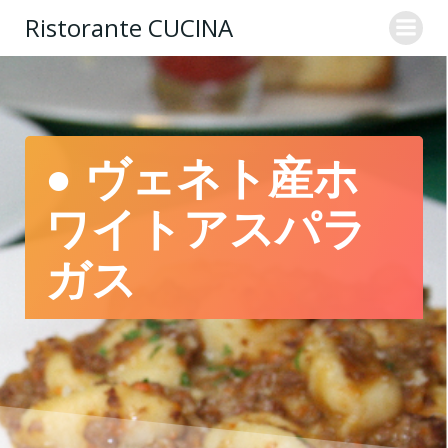
コ
Ristorante CUCINA
ン
テ
ン
ツ
へ
ス
● ヴェネト産ホ
キ
ッ
ワイトアスパラ
プ
ガス