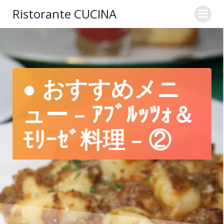
コ
Ristorante CUCINA
ン
テ
ン
ツ
へ
ス
● おすすめメニ
キ
ッ
ュー – ｱﾌﾞﾙｯﾂｫ＆
プ
ﾓﾘｰｾﾞ料理 – ②