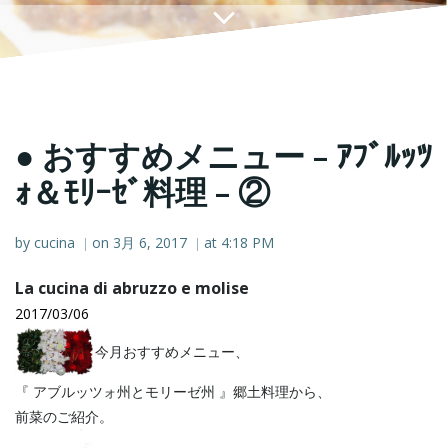
● おすすめメニュー – ｱﾌﾞﾙｯﾂ
ｫ＆ﾓﾘｰｾﾞ料理 – ②
by
cucina
on
3月 6, 2017
at
4:18 PM
|
|
La cucina di abruzzo e molise
2017/03/06
今月おすすめメニュー、
『 アブルッツォ州とモリーゼ州 』郷土料理から、
前菜のご紹介。