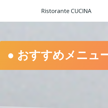
コ
ン
Ristorante CUCINA
テ
ン
ツ
へ
ス
キ
ッ
● おすすめメニュー – 
プ