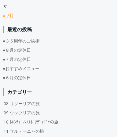
31
« 7月
最近の投稿
●３５周年のご挨拶
●８月の定休日
●７月の定休日
●おすすめメニュー
●６月の定休日
カテゴリー
'08 リグーリアの旅
'09 ウンブリアの旅
'10 ﾄﾚﾝﾃｨｰﾉ‐ｱﾙﾄ･ｱﾃﾞｨｼﾞｪの旅
'11 サルデーニャの旅