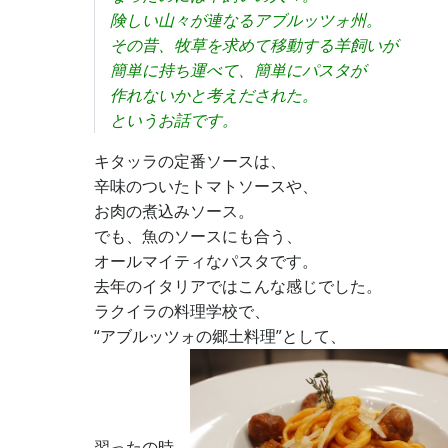
険しい山々が連なるアブルッツォ州。
その昔、牧草を求めて移動する羊飼いが
簡単に持ち運べて、簡単にパスタが
作れないかと考えだされた。
というお話です。
キタッラの定番ソースは、
辛味のついたトマトソースや、
お肉の煮込みソース。
でも、魚のソースにも合う、
オールマイティなパスタです。
去年のイタリアではこんな感じでした。
ラクイラの料理学校で、
“アブルッツォの郷土料理”として、
習ったの時、