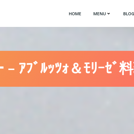
HOME
MENU
BLO
ｱﾌﾞﾙｯﾂｫ＆ﾓﾘｰｾﾞ料