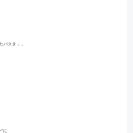
たパスタ 」。
”に