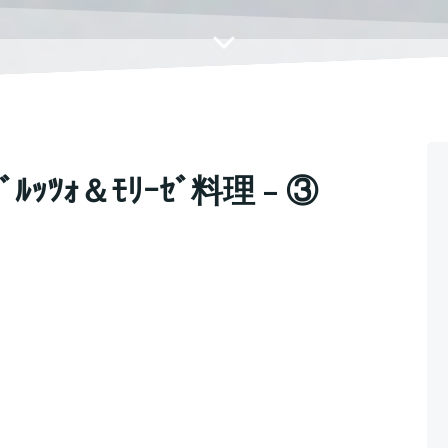
ﾙｯﾂｫ＆ﾓﾘｰｾﾞ料理 – ③