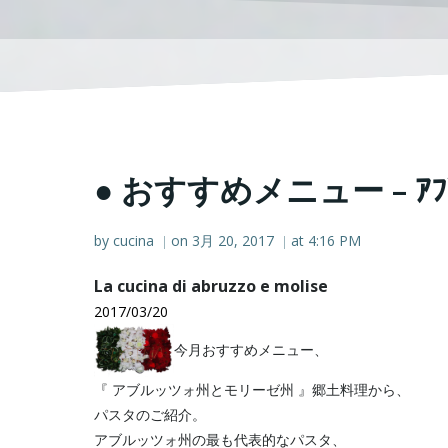
● おすすめメニュー – ｱﾌﾞ
by
cucina
on
3月 20, 2017
at
4:16 PM
|
|
La cucina di abruzzo e molise
2017/03/20
今月おすすめメニュー、
『 アブルッツォ州とモリーゼ州 』郷土料理から、
パスタのご紹介。
アブルッツォ州の最も代表的なパスタ、