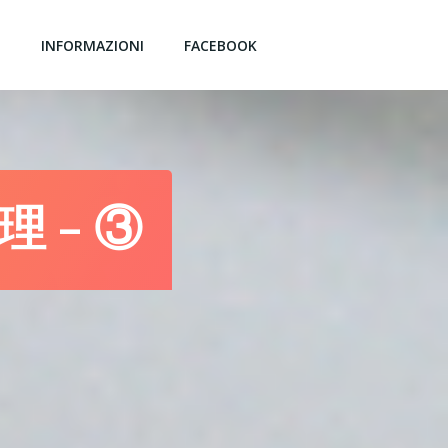
G
INFORMAZIONI
FACEBOOK
理 – ③