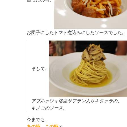
お団子にしたトマト煮込みにしたソースでした。
そして、
アブルッツォ名産サフラン入りキタッラの、
キノコのソース。
今までも、
あの時
、
この時
と、