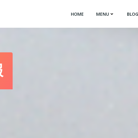
HOME
MENU
BLO
報