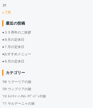
31
« 7月
最近の投稿
●３５周年のご挨拶
●８月の定休日
●７月の定休日
●おすすめメニュー
●６月の定休日
カテゴリー
'08 リグーリアの旅
'09 ウンブリアの旅
'10 ﾄﾚﾝﾃｨｰﾉ‐ｱﾙﾄ･ｱﾃﾞｨｼﾞｪの旅
'11 サルデーニャの旅