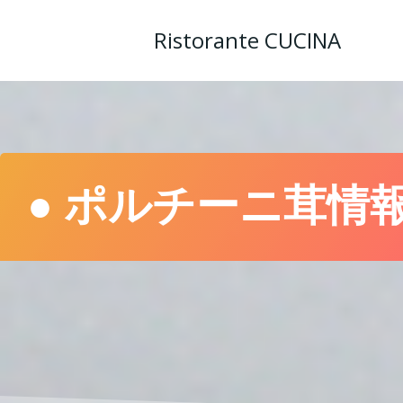
コ
ン
Ristorante CUCINA
テ
ン
ツ
へ
ス
キ
ッ
● ポルチーニ茸情
プ