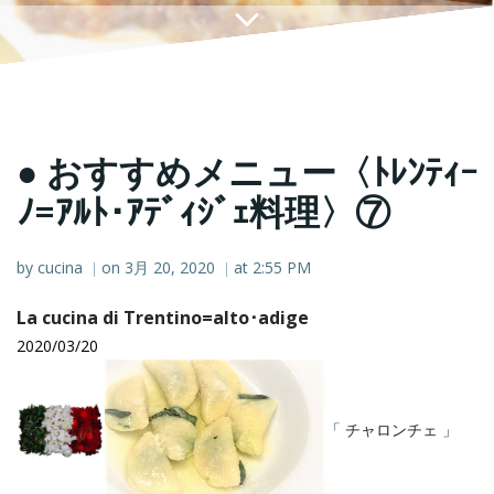
● おすすめメニュー〈ﾄﾚﾝﾃｨｰ
ﾉ=ｱﾙﾄ･ｱﾃﾞｨｼﾞｪ料理〉⑦
by
cucina
on
3月 20, 2020
at
2:55 PM
|
|
La cucina di Trentino=alto･adige
2020/03/20
「 チャロンチェ 」