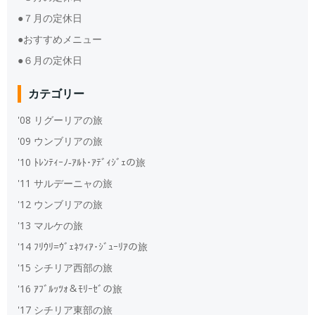
●７月の定休日
●おすすめメニュー
●６月の定休日
カテゴリー
'08 リグーリアの旅
'09 ウンブリアの旅
'10 ﾄﾚﾝﾃｨｰﾉ‐ｱﾙﾄ･ｱﾃﾞｨｼﾞｪの旅
'11 サルデーニャの旅
'12 ウンブリアの旅
'13 マルケの旅
'14 ﾌﾘｳﾘ=ｳﾞｪﾈﾂｨｱ･ｼﾞｭｰﾘｱの旅
'15 シチリア西部の旅
'16 ｱﾌﾞﾙｯﾂｫ＆ﾓﾘｰｾﾞの旅
'17 シチリア東部の旅