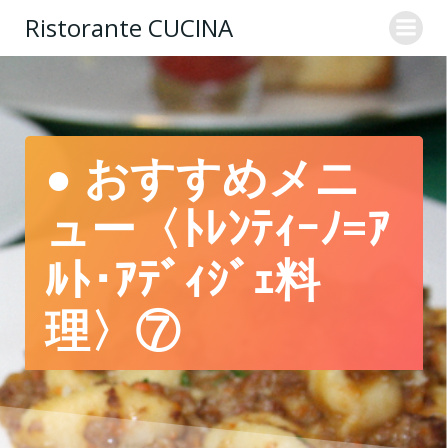
コ
Ristorante CUCINA
ン
テ
ン
ツ
へ
ス
● おすすめメニ
キ
ッ
ュー〈ﾄﾚﾝﾃｨｰﾉ=ｱ
プ
ﾙﾄ･ｱﾃﾞｨｼﾞｪ料
理〉⑦