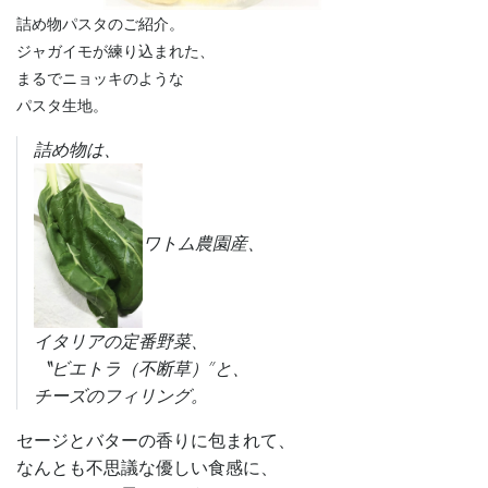
詰め物パスタのご紹介。
ジャガイモが練り込まれた、
まるでニョッキのような
パスタ生地。
詰め物は、
ワトム農園産、
イタリアの定番野菜、
〝ビエトラ（不断草）″と、
チーズのフィリング。
セージとバターの香りに包まれて、
なんとも不思議な優しい食感に、