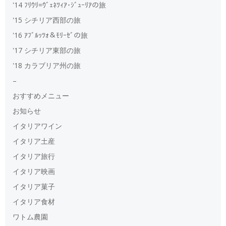
'14 ﾌﾘｳﾘ=ｳﾞｪﾈﾂｨｱ･ｼﾞｭｰﾘｱの旅
'15 シチリア西部の旅
'16 ｱﾌﾞﾙｯﾂｫ＆ﾓﾘｰｾﾞの旅
'17 シチリア東部の旅
'18 カラブリア州の旅
–
おすすめメニュー
お知らせ
イタリアワイン
イタリア土産
イタリア旅行
イタリア映画
イタリア菓子
イタリア食材
ワトム農園