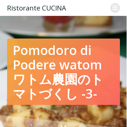
コ
Ristorante CUCINA
ン
テ
ン
ツ
へ
ス
Pomodoro di
キ
ッ
Podere watom
プ
ワトム農園のト
マトづくし -3-