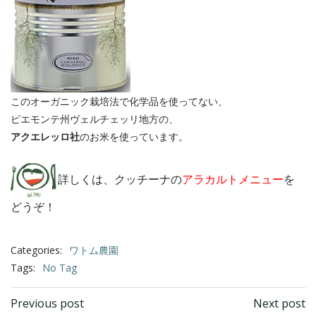
このオーガニック栽培法で化学品を使ってない、
ピエモンテ州ヴェルチェッリ地方の、
アクエレッロ社
のお米を使っています。
詳しくは、クッチーナの
アラカルトメニュー
を
どうぞ！
Categories:
ワトム農園
Tags:
No Tag
Post
Post
Previous post
Next post