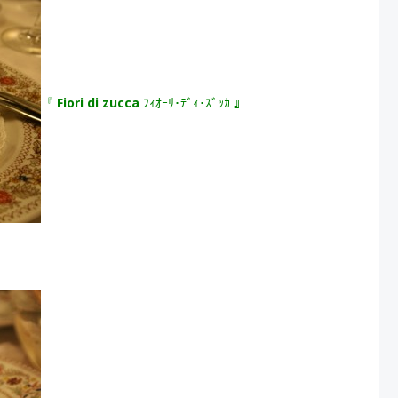
『
Fiori di zucca
ﾌｨｵｰﾘ･ﾃﾞｨ･ｽﾞｯｶ 』