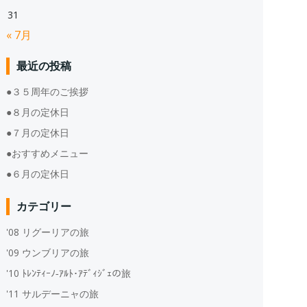
31
« 7月
最近の投稿
●３５周年のご挨拶
●８月の定休日
●７月の定休日
●おすすめメニュー
●６月の定休日
カテゴリー
'08 リグーリアの旅
'09 ウンブリアの旅
'10 ﾄﾚﾝﾃｨｰﾉ‐ｱﾙﾄ･ｱﾃﾞｨｼﾞｪの旅
'11 サルデーニャの旅