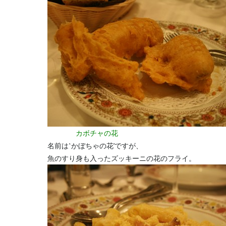
カボチャの花
名前は‛かぼちゃの花’ですが、
魚のすり身も入ったズッキーニの花のフライ。