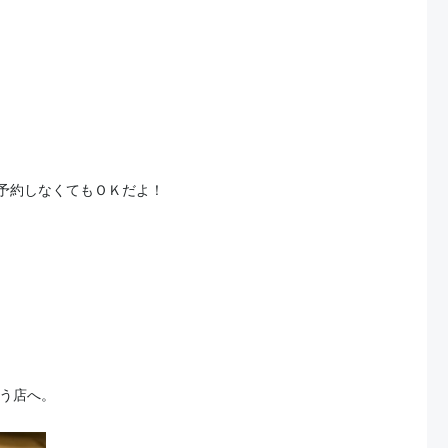
予約しなくてもＯＫだよ！
という店へ。