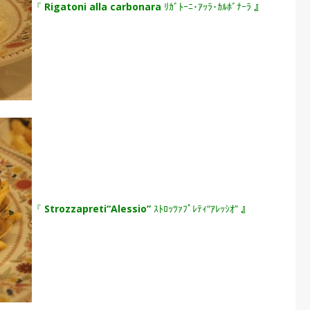
『
Rigatoni alla carbonara
ﾘｶﾞﾄｰﾆ･ｱｯﾗ･ｶﾙﾎﾞﾅｰﾗ 』
『
Strozzapreti“Alessio”
ｽﾄﾛｯﾂｧﾌﾟﾚﾃｨ“ｱﾚｯｼｵ” 』