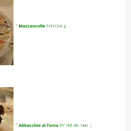
『
Mazzancolle
ﾏｯﾂｧﾝｺｯﾚ 』
『
Abbacchio al forno
ｱﾊﾞｯｷｵ･ｱﾙ･ﾌｫﾙﾉ 』