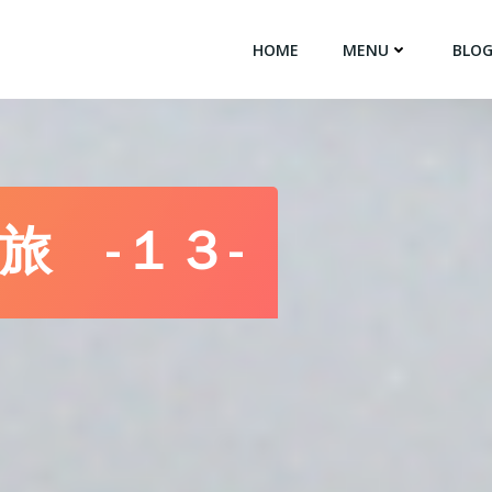
HOME
MENU
BLO
旅 -１３-