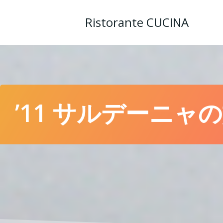
コ
ン
Ristorante CUCINA
テ
ン
ツ
へ
ス
キ
ッ
’11 サルデーニャの
プ