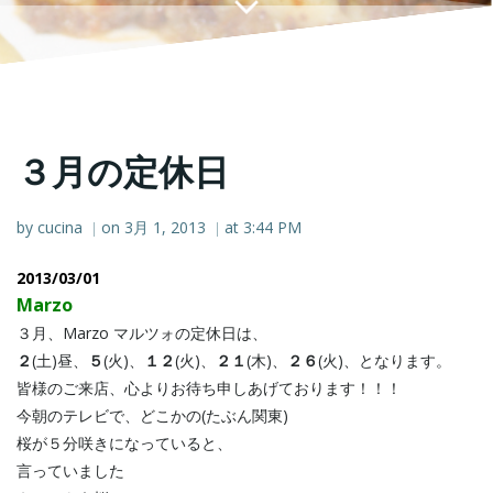
３月の定休日
by
cucina
on
3月 1, 2013
at
3:44 PM
|
|
2013/03/01
Marzo
３月、Marzo マルツォの定休日は、
２
(土)昼、
５
(火)、
１２
(火)、
２１
(木)、
２６
(火)、となります。
皆様のご来店、心よりお待ち申しあげております！！！
今朝のテレビで、どこかの(たぶん関東)
桜が５分咲きになっていると、
言っていました