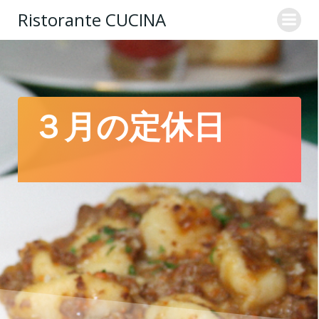
コ
Ristorante CUCINA
ン
テ
ン
ツ
へ
ス
３月の定休日
キ
ッ
プ