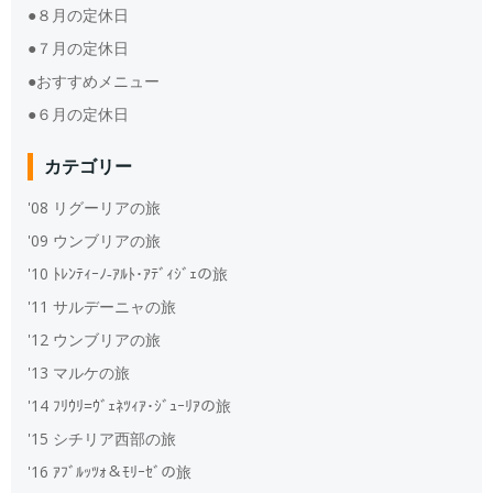
●８月の定休日
●７月の定休日
●おすすめメニュー
●６月の定休日
カテゴリー
'08 リグーリアの旅
'09 ウンブリアの旅
'10 ﾄﾚﾝﾃｨｰﾉ‐ｱﾙﾄ･ｱﾃﾞｨｼﾞｪの旅
'11 サルデーニャの旅
'12 ウンブリアの旅
'13 マルケの旅
'14 ﾌﾘｳﾘ=ｳﾞｪﾈﾂｨｱ･ｼﾞｭｰﾘｱの旅
'15 シチリア西部の旅
'16 ｱﾌﾞﾙｯﾂｫ＆ﾓﾘｰｾﾞの旅