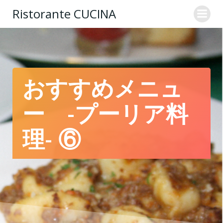
コ
Ristorante CUCINA
ン
テ
ン
ツ
へ
ス
おすすめメニュ
キ
ッ
ー -プーリア料
プ
理- ⑥