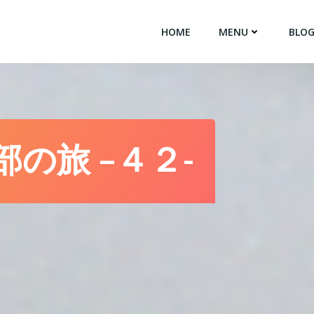
HOME
MENU
BLO
部の旅 –４２-