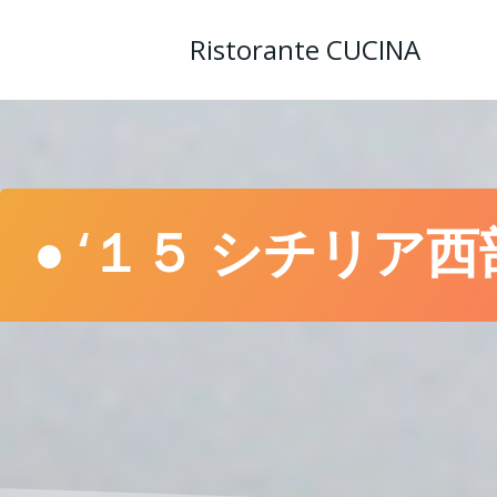
コ
ン
Ristorante CUCINA
テ
ン
ツ
へ
ス
キ
ッ
● ‘１５ シチリア西
プ