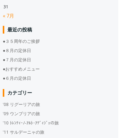
31
« 7月
最近の投稿
●３５周年のご挨拶
●８月の定休日
●７月の定休日
●おすすめメニュー
●６月の定休日
カテゴリー
'08 リグーリアの旅
'09 ウンブリアの旅
'10 ﾄﾚﾝﾃｨｰﾉ‐ｱﾙﾄ･ｱﾃﾞｨｼﾞｪの旅
'11 サルデーニャの旅