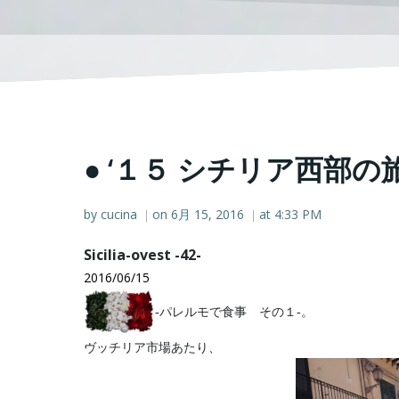
● ‘１５ シチリア西部の旅
by
cucina
on
6月 15, 2016
at
4:33 PM
|
|
Sicilia-ovest -42-
2016/06/15
‐パレルモで食事 その１‐。
ヴッチリア市場あたり、