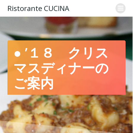
コ
Ristorante CUCINA
ン
テ
ン
ツ
へ
ス
● ’１８ クリス
キ
ッ
マスディナーの
プ
ご案内