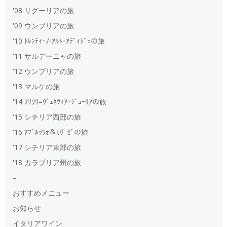
'08 リグーリアの旅
'09 ウンブリアの旅
'10 ﾄﾚﾝﾃｨｰﾉ‐ｱﾙﾄ･ｱﾃﾞｨｼﾞｪの旅
'11 サルデーニャの旅
'12 ウンブリアの旅
'13 マルケの旅
'14 ﾌﾘｳﾘ=ｳﾞｪﾈﾂｨｱ･ｼﾞｭｰﾘｱの旅
'15 シチリア西部の旅
'16 ｱﾌﾞﾙｯﾂｫ＆ﾓﾘｰｾﾞの旅
'17 シチリア東部の旅
'18 カラブリア州の旅
–
おすすめメニュー
お知らせ
イタリアワイン