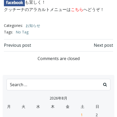
も宜しく！
クッチーナのアラカルトメニューは
こちら
へどうぞ！
Categories:
お知らせ
Tags:
No Tag
Post
Post
Previous post
Next post
navigation
navigation
Comments are closed
Search
for:
2026年8月
月
火
水
木
金
土
日
1
2