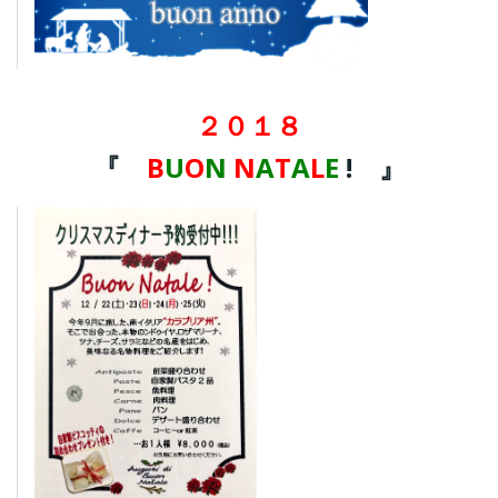
２０１８
『
B
U
O
N
N
A
T
A
L
E
! 』