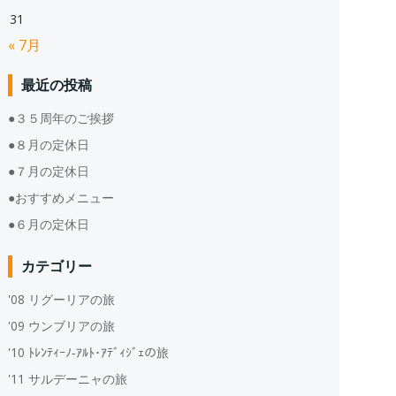
31
« 7月
最近の投稿
●３５周年のご挨拶
●８月の定休日
●７月の定休日
●おすすめメニュー
●６月の定休日
カテゴリー
'08 リグーリアの旅
'09 ウンブリアの旅
'10 ﾄﾚﾝﾃｨｰﾉ‐ｱﾙﾄ･ｱﾃﾞｨｼﾞｪの旅
'11 サルデーニャの旅