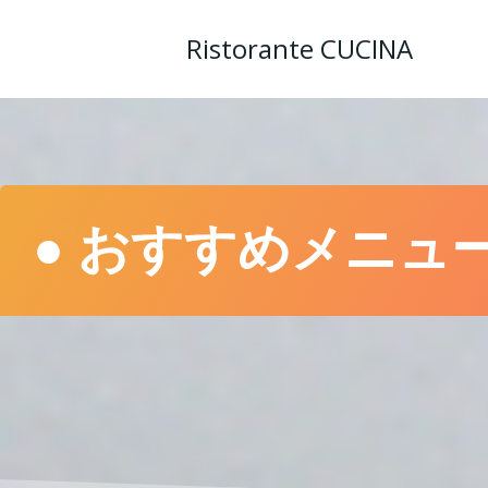
コ
ン
Ristorante CUCINA
テ
ン
ツ
へ
ス
キ
ッ
● おすすめメニュー
プ