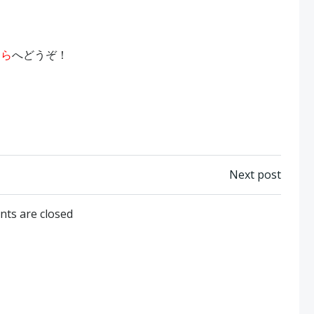
ちら
へどうぞ！
Post
Next post
navigation
ts are closed